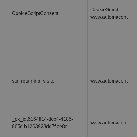
CookieScript
CookieScriptConsent
www.automacenter.it
stg_returning_visitor
www.automacenter.it
_pk_id.6164ff14-dcb4-4185-
www.automacenter.it
865c-b1263923dd7f.ce8e