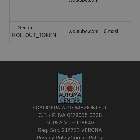
sit
vec
__Secure-
.youtube.com
6 mesi
Que
ROLLOUT_TOKEN
SCALIGERA AUTOMAZIONI SRL
C.F. / P. IVA 0179055 0238
N. REA VR – 196540
Reg. Soc. 21225B VERONA
Privacy Policy
Cookie Policy