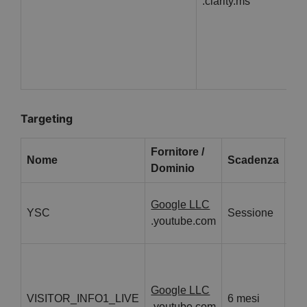
.clarity.ms
Targeting
Fornitore /
Nome
Scadenza
De
Dominio
Que
Google LLC
YSC
Sessione
ten
.youtube.com
inc
Que
ten
Google LLC
per
VISITOR_INFO1_LIVE
6 mesi
.youtube.com
può