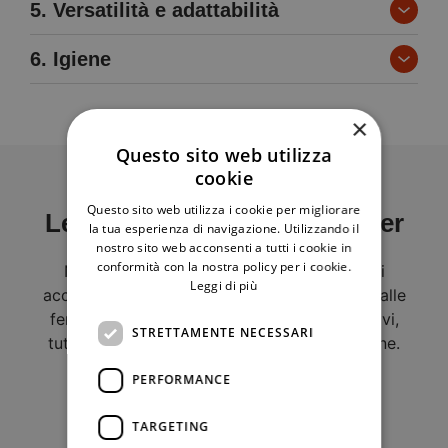
5. Versatilità e adattabilità
6. Igiene
×
Questo sito web utilizza
cookie
Questo sito web utilizza i cookie per migliorare
Le soluzioni di Automacenter
la tua esperienza di navigazione. Utilizzando il
nostro sito web acconsenti a tutti i cookie in
conformità con la nostra policy per i cookie.
Noi di Automacenter forniamo soluzioni di
Leggi di più
accesso per diversi campi di applicazione: dalle
ferrovie agli aeroporti, dagli hangars alle navi,
STRETTAMENTE NECESSARI
tutto per facilitare il movimento delle persone.
PERFORMANCE
Tra le soluzioni più richieste puoi trovare:
TARGETING