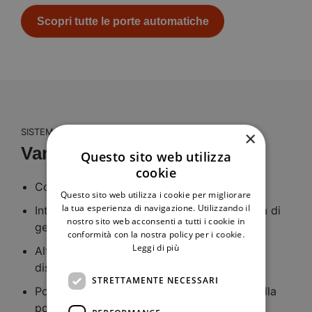
Scopri tutte le porte automatiche
SISTEMA DI GESTIONE EDIFICI
×
Vantaggi
Questo sito web utilizza
cookie
Convenienza e massima funzionalità
Questo sito web utilizza i cookie per migliorare
la tua esperienza di navigazione. Utilizzando il
Integrazione flessibile e diretta nella tecnica di
nostro sito web acconsenti a tutti i cookie in
gestione dell’edificio
conformità con la nostra policy per i cookie.
Leggi di più
Alto grado di flessibilità con comando a
distanza e azionamento automatico
STRETTAMENTE NECESSARI
Possibilità di modificare tutte le funzioni della
porta dalla centrale di gestione