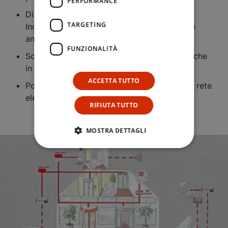
PERFORMANCE
Diagnosi e manutenzione a distanza
TARGETING
Incremento della sicurezza grazie all’allarme
antifurto standardizzato
FUNZIONALITÀ
Soluzione economicamente vantaggiosa anche
in caso di rinnovamento
ACCETTA TUTTO
Possibilità di trasmissione dati attraverso la rete
elettrica esistente
RIFIUTA TUTTO
MOSTRA DETTAGLI