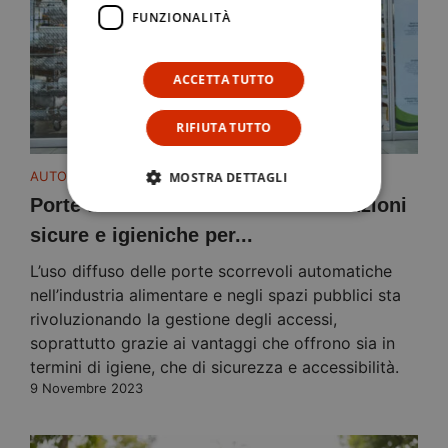
FUNZIONALITÀ
ACCETTA TUTTO
RIFIUTA TUTTO
AUTOMACENTER
MOSTRA DETTAGLI
Porte automatiche scorrevoli: soluzioni
sicure e igieniche per...
L’uso diffuso delle porte scorrevoli automatiche
nell’industria alimentare e negli spazi pubblici sta
rivoluzionando la gestione degli accessi,
soprattutto grazie ai vantaggi che offrono sia in
termini di igiene, che di sicurezza e accessibilità.
9 Novembre 2023