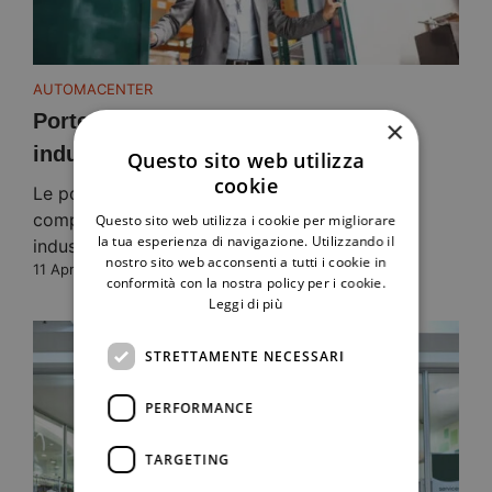
AUTOMACENTER
Porte automatiche per ambienti
×
industriali: sicurezza,...
Questo sito web utilizza
cookie
Le porte automatiche sono diventate un
componente imprescindibile negli ambienti
Questo sito web utilizza i cookie per migliorare
la tua esperienza di navigazione. Utilizzando il
industriali moderni, dove la sicurezza,
nostro sito web acconsenti a tutti i cookie in
11 Aprile 2024
conformità con la nostra policy per i cookie.
Leggi di più
STRETTAMENTE NECESSARI
PERFORMANCE
TARGETING