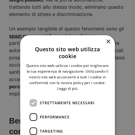
trattando tutti allo stesso modo, eliminano questo
elemento di stress e discriminazione.
Un esempio tangibile di questo fenomeno sono gli
spazi commerciali
, i quali beneficiano
×
particolarmente dell’effetto inclusivo delle porte
Questo sito web utilizza
automatiche. Negozi di lusso o centri commerciali
cookie
possono risultare intimidatori per persone di classi
sociali meno abbienti, che potrebbero quindi
Questo sito web utilizza i cookie per migliorare
la tua esperienza di navigazione. Utilizzando il
sentirsi giudicate o fuori posto; un sistema di
nostro sito web acconsenti a tutti i cookie in
accesso automatico, invece,
riduce questa
conformità con la nostra policy per i cookie.
percezione di esclusività
, invitando
Leggi di più
implicitamente chiunque ad entrare.
STRETTAMENTE NECESSARI
PERFORMANCE
Benefici economici per le
comunità
TARGETING