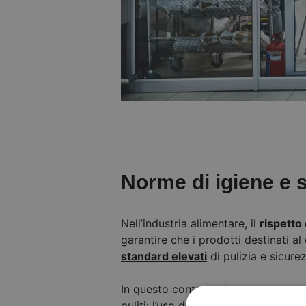
Norme di igiene e s
Nell’industria alimentare, il
rispetto
garantire che i prodotti destinati a
standard elevati
di pulizia e sicure
In questo contesto, le
porte autom
puliti: l’uso di queste porte, infatti,
r