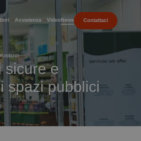
tori
Assistenza
Video
News
Contattaci
 PUBBLICI
 sicure e
i spazi pubblici