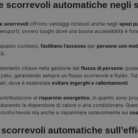
e scorrevoli automatiche negli s
e scorrevoli
offrono vantaggi notevoli anche negli
spazi pu
 aeroporti, ovvero luoghi dove una buona accessibilità è fo
 questo contesto,
facilitano l’accesso
per
persone con mobi
tà.
 elemento chiave nella gestione del
flusso di persone
: poss
izzato, garantendo sempre un flusso scorrevole e fluido. Tu
lati, dove è essenziale
evitare ingorghi e rallentamenti
.
contribuiscono al
risparmio energetico
, in quanto sono pro
ducendo la dispersione di calore o aria condizionata. Quest
 confortevole ma anche a risparmiare notevolmente sui
cos
 scorrevoli automatiche sull’effi