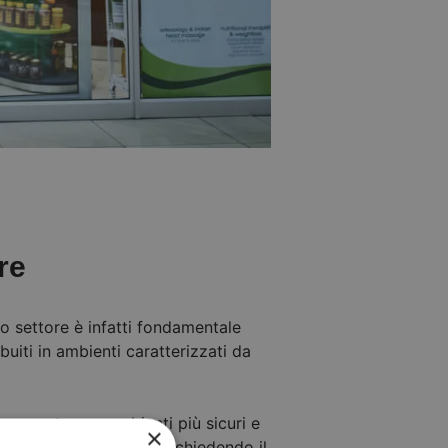
re
o settore è infatti fondamentale
uiti in ambienti caratterizzati da
a mantenere ambienti più sicuri e
×
a
proprio perché, non richiedendo il