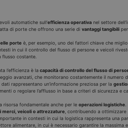
evoli automatiche sull’
efficienza operativa
nel settore dell’
tratta di porte che offrono una serie di
vantaggi tangibili
per 
delle porte
è, per esempio, uno dei fattori chiave che miglio
testi in cui il controllo del flusso di persone e veicoli rive
n flusso costante.
 l’efficienza è la
capacità di controllo del flusso di pers
nteggio avanzati, che monitorano costantemente il numero 
 dati rappresentano un’informazione preziosa per la
gestio
enti o regolare l’afflusso in base a criteri di sicurezza e 
na risorsa fondamentale anche per le
operazioni logistiche
.
i merci, veicoli o attrezzature
, contribuendo a ottimizzare 
portante in contesti in cui la logistica rappresenta una par
ore alimentare, in cui è necessario garantire la massima eff