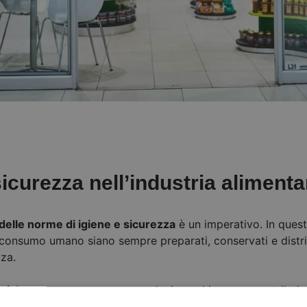
icurezza nell’industria alimenta
 delle norme di igiene e sicurezza
è un imperativo. In quest
l consumo umano siano sempre preparati, conservati e distrib
zza.
atiche
emergono come una soluzione chiave per contribuire 
iduce notevolmente il rischio di contaminazione incrociat