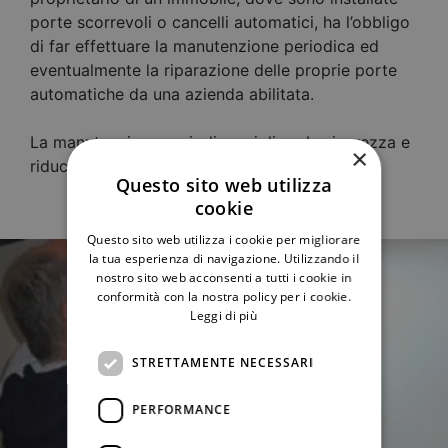
porte scorrevoli o cancelli automatici, ha l’obbligo
di far effettuare la manutenzione periodica ed
eventualmente la riparazione delle proprie porte
automatiche da una azienda abilitata.
La manutenzione periodica migliora la sicurezza e
×
riduce i rischi.
Questo sito web utilizza
cookie
Questo sito web utilizza i cookie per migliorare
la tua esperienza di navigazione. Utilizzando il
nostro sito web acconsenti a tutti i cookie in
conformità con la nostra policy per i cookie.
Leggi di più
STRETTAMENTE NECESSARI
PERFORMANCE