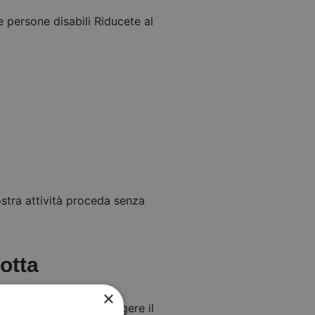
 e persone disabili Riducete al
stra attività proceda senza
otta
×
e ai dipendenti di svolgere il