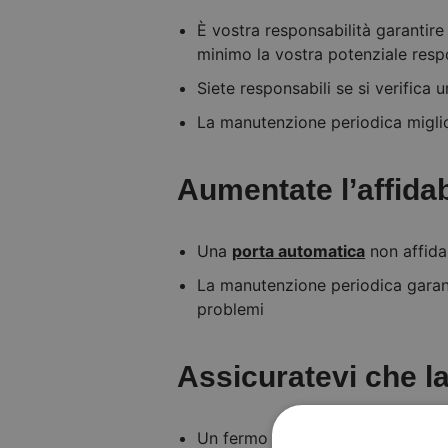
È vostra responsabilità garantire l
minimo la vostra potenziale resp
Siete responsabili se si verifica u
La manutenzione periodica miglior
Aumentate l’affidab
Una
porta automatica
non affida
La manutenzione periodica garant
problemi
Assicuratevi che la
Un fermo impianto è molto costoso