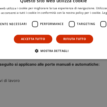
Questo sito web utilizza cookie
web utilizza i cookie per migliorare la tua esperienza di navigazione. Utilizza
iore immagine per i clienti e aiutano i dipendenti a lavorar
 acconsenti a tutti i cookie in conformità con la nostra policy per i cookie.
Leg
ENTE NECESSARI
PERFORMANCE
TARGETING
o ed energia
ACCETTA TUTTO
RIFIUTA TUTTO
onsente di risparmiare eliminando le chiamate di emergenz
umi per l’impianto di riscaldamento e di condizionamento de
MOSTRA DETTAGLI
seguito si applicano alle porte manuali e automatiche:
ivi di lavoro