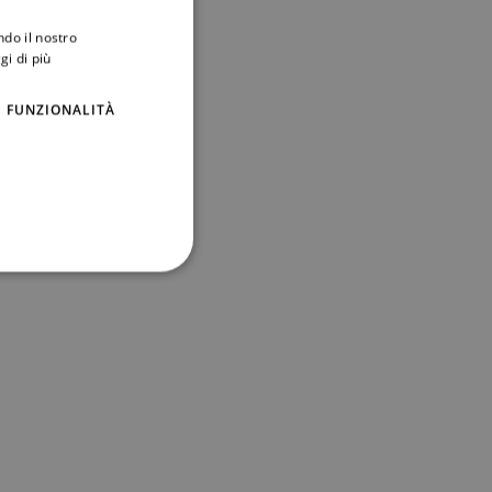
ndo il nostro
e in modo più efficiente
gi di più
FUNZIONALITÀ
a
ll’aria