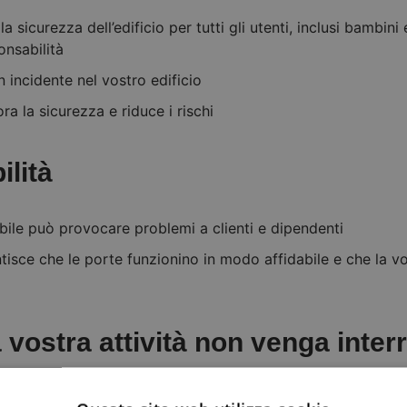
a sicurezza dell’edificio per tutti gli utenti, inclusi bambini
onsabilità
n incidente nel vostro edificio
a la sicurezza e riduce i rischi
ilità
bile può provocare problemi a clienti e dipendenti
isce che le porte funzionino in modo affidabile e che la vo
 vostra attività non venga interr
 se spinge i vostri clienti ad andare altrove o se impedisc