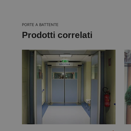
adattamento automatico
sblocco automatico delle p
PORTE A BATTENTE
Prodotti correlati
funzionament
sistema automatico di amp