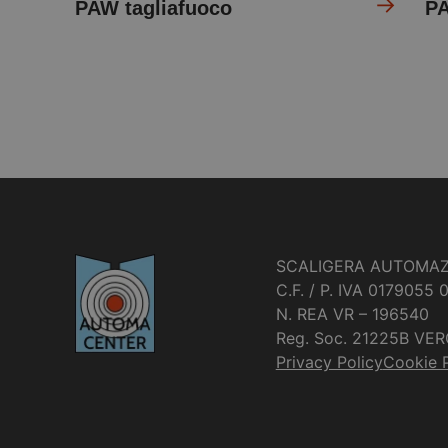
PAW tagliafuoco
PA
SCALIGERA AUTOMAZ
C.F. / P. IVA 0179055 
N. REA VR – 196540
Reg. Soc. 21225B VE
Privacy Policy
Cookie P