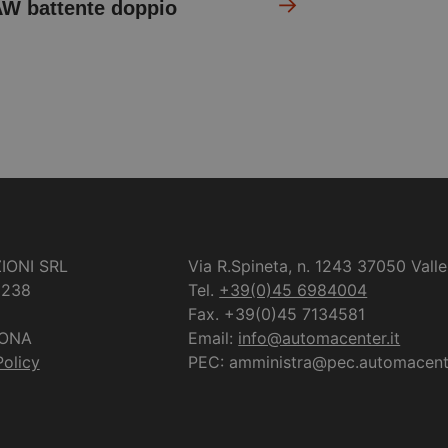
W battente doppio
IONI SRL
Via R.Spineta, n. 1243 37050 Valle
0238
Tel.
+39(0)45 6984004
Fax. +39(0)45 7134581
RONA
Email:
info@automacenter.it
olicy
PEC: amministra@pec.automacente