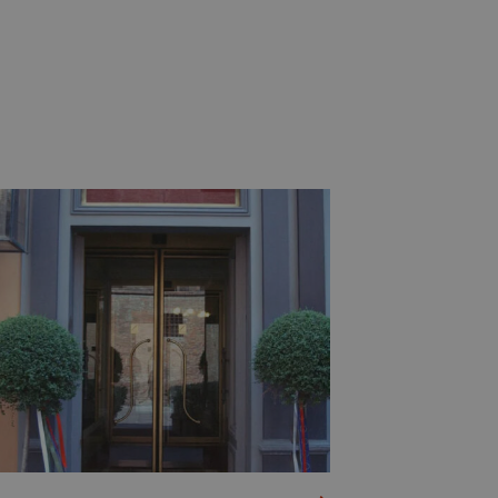
orte interne scorrevoli
o meccanico o a batteria
liamento dell’apertura