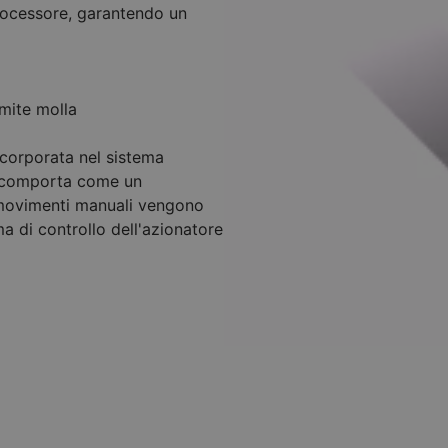
processore, garantendo un
amite molla
ncorporata nel sistema
 si comporta come un
i movimenti manuali vengono
a di controllo dell'azionatore