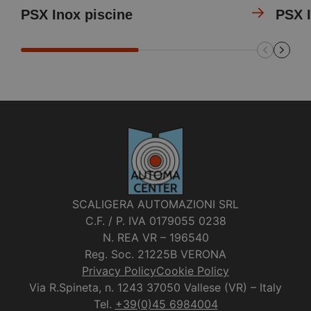
PSX Inox piscine
PSX I
ampliamento
dell’apertura
Dispositivo elettronico di inversione
SCALIGERA AUTOMAZIONI SRL
C.F. / P. IVA 0179055 0238
N. REA VR – 196540
Reg. Soc. 21225B VERONA
Privacy Policy
Cookie Policy
Via R.Spineta, n. 1243 37050 Vallese (VR) – Italy
Tel.
+39(0)45 6984004