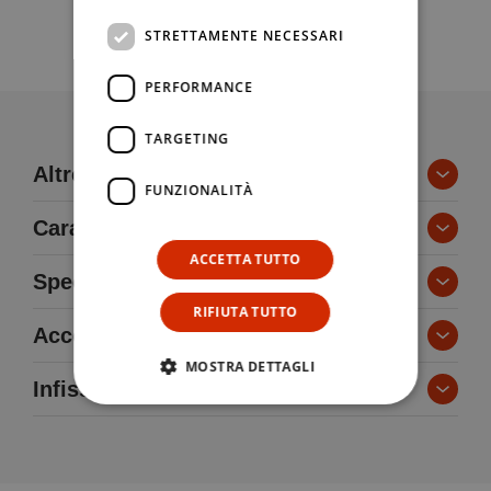
STRETTAMENTE NECESSARI
PERFORMANCE
TARGETING
Altre informazioni
FUNZIONALITÀ
Caratteristiche tecniche
ACCETTA TUTTO
Specifiche tecniche
RIFIUTA TUTTO
Accessori di comando
da 800 mm a 3000 mm
Adeguamento
MOSTRA DETTAGLI
Infissi
1 anta da 120 kg, 2 ante da 100 kg
Sicurezza garantita
ciascuna
Pannello multifunzionale e di