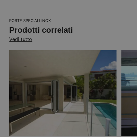
programmazione incluso
PORTE SPECIALI INOX
Rilevamento e controllo
Prodotti correlati
Vedi tutto
Sistema di auto-analisi
Operatività ultra-silenziosa
adattabilità operativa
Meccanismo di sblocco automatico