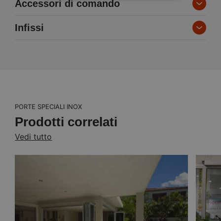
Accessori di comando
da 800 mm a 3000 mm
Infissi
inversione elettronico
Pannello multifunzionale e di
programmazione incluso
Funzionamento silenzioso
PORTE SPECIALI INOX
Prodotti correlati
Vedi tutto
Apertura d’emergenza
qualsiasi anta
Operatività flessibile